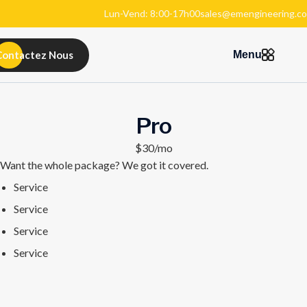
Lun-Vend: 8:00-17h00
sales@emengineering.co
Contactez Nous
Menu
Pro
$30/mo
Want the whole package? We got it covered.
Service
Service
Service
Service