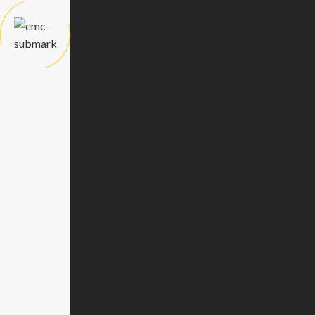
Notre mission est de permettre aux
entreprises, quelles que soient leur taille et
leur activité, de prospérer dans un
environnement en constante évolution, grâce
à des solutions techniques fiables, durables et
adaptées aux réalités du marché congolais.
Suivez nous
Resourses
Contactez Nous
Politique de Confidentialité