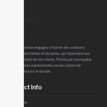
Skip
Votre partenaire en ingénierie MEP
to
content
Home
S
Choose between three monthly plans.
Basic
Nous sommes engagés à fournir des solutions
$20/mo
techniques fiables et durables, qui répondent aux
This service is awesome if you’re just starting out!
besoins réels de nos clients. Portés par une équipe
Service
d’ingénieurs expérimentés et une culture de
l’excellence sur le terrain.
Service
Service
Contct Info
Téléphone